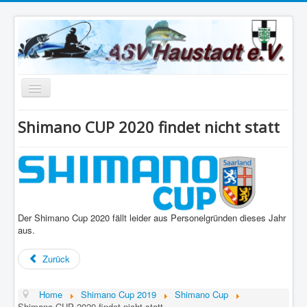
Navigation
an/aus
Home
Shimano CUP 2020 findet nicht statt
shimano cup
Datenschutzerklärung
Impressum
Der Shimano Cup 2020 fällt leider aus Personelgründen dieses Jahr
aus.
Zurück
Home
Shimano Cup 2019
Shimano Cup
Shimano CUP 2020 findet nicht statt